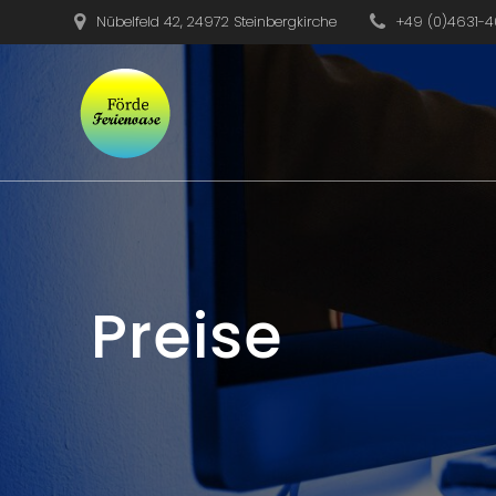
Skip
Nübelfeld 42, 24972 Steinbergkirche
+49 (0)4631-4
to
content
Preise