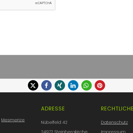
ADRESSE
RECHTLICH
d
Mesmerize
Nübelfeld 42
Datenschutz
24972 Steinbergkirche
Impressum