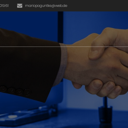
01961
mariopoguntke@web.de