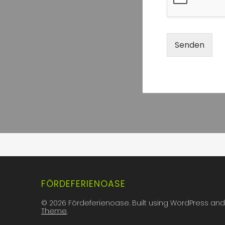
Senden
FÖRDEFERIENOASE
© 2026 Fördeferienoase. Built using WordPress an
Theme
.