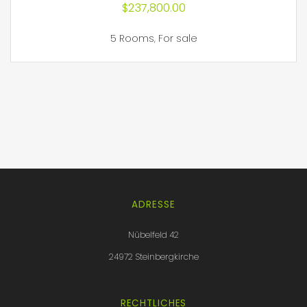
$
237,800.00
5 Rooms
,
For sale
ADRESSE
Nübelfeld 42
24972 Steinbergkirche
RECHTLICHES