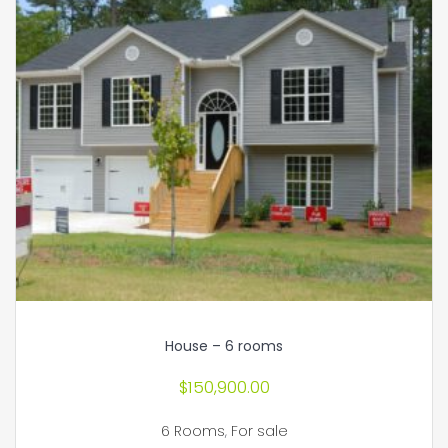
House – 6 rooms
$
150,900.00
6 Rooms
,
For sale