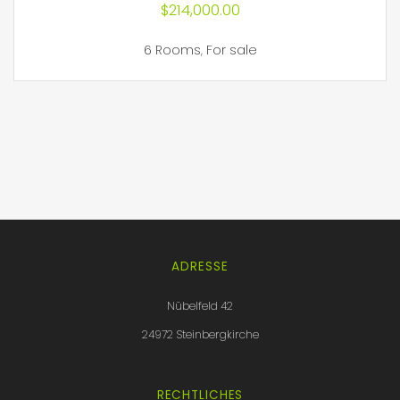
$
214,000.00
6 Rooms
,
For sale
ADRESSE
Nübelfeld 42
24972 Steinbergkirche
RECHTLICHES