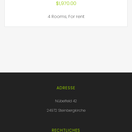
$
1,970.00
4 Rooms
,
For rent
ADRESSE
Nübelfeld 42
24972 Steinbergkirche
RECHTLICHES